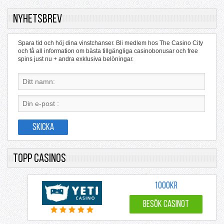
Nyhetsbrev
Spara tid och höj dina vinstchanser. Bli medlem hos The Casino City
och få all information om bästa tillgängliga casinobonusar och free
spins just nu + andra exklusiva belöningar.
Topp Casinos
1000kr
BESÖK CASINOT