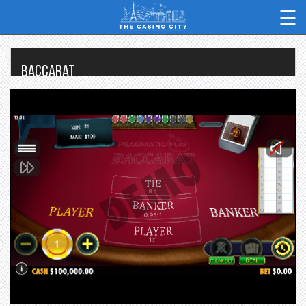
☰
Baccarat
Alla casinon
Casinospel
Casinoguide
Spelautomater
Bonus