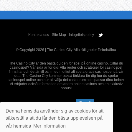
Kontakta oss
Site Map
Integritetspolicy
© Copyright 2026 | The Casino City. Alla rättigheter förbehållna
The Casino City är den bästa guiden för spel på online casino. Gillar du
casinospel? Vår sida är för dig! Alla regler och strategier för casinospel
finns här och det är till och med möjligt att spela gratis casinospel på vår
sida. The Casino City kommer också förklara för dig hur du spelar
casinospel online och hur att välja det casinorum som passar dina behov.
Vi erbjuder också information om andra online casinos och en exklusiv
bonus!
Denna hemsida använder sig av cookies för att
säkerställa att du får den bästa upplevelsen på
vår hemsida
Mer information