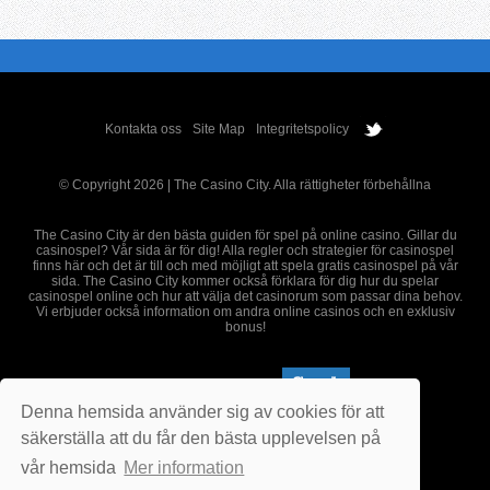
Kontakta oss
Site Map
Integritetspolicy
© Copyright 2026 | The Casino City. Alla rättigheter förbehållna
The Casino City är den bästa guiden för spel på online casino. Gillar du
casinospel? Vår sida är för dig! Alla regler och strategier för casinospel
finns här och det är till och med möjligt att spela gratis casinospel på vår
sida. The Casino City kommer också förklara för dig hur du spelar
casinospel online och hur att välja det casinorum som passar dina behov.
Vi erbjuder också information om andra online casinos och en exklusiv
bonus!
Denna hemsida använder sig av cookies för att
säkerställa att du får den bästa upplevelsen på
vår hemsida
Mer information