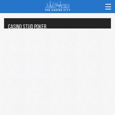
☰
Casino stud poker
Alla casinon
Casinospel
Casinoguide
Spelautomater
Bonus