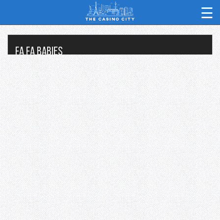
☰
Fa fa babies
Alla casinon
Casinospel
Casinoguide
Spelautomater
Bonus