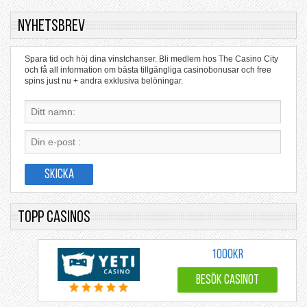
Nyhetsbrev
Spara tid och höj dina vinstchanser. Bli medlem hos The Casino City
och få all information om bästa tillgängliga casinobonusar och free
spins just nu + andra exklusiva belöningar.
Topp Casinos
1000kr
BESÖK CASINOT