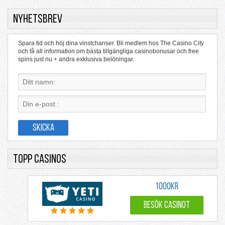
Nyhetsbrev
Spara tid och höj dina vinstchanser. Bli medlem hos The Casino City
och få all information om bästa tillgängliga casinobonusar och free
spins just nu + andra exklusiva belöningar.
Topp Casinos
1000kr
BESÖK CASINOT