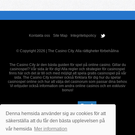
Kontakta oss
Site Map
Integritetspolicy
© Copyright 2026 | The Casino City. Alla rättigheter förbehållna
The Casino City är den bästa guiden för spel på online casino. Gillar du
casinospel? Vår sida är för dig! Alla regler och strategier för casinospel
finns här och det är till och med möjligt att spela gratis casinospel på vår
sida. The Casino City kommer också förklara för dig hur du spelar
casinospel online och hur att välja det casinorum som passar dina behov.
Vi erbjuder också information om andra online casinos och en exklusiv
bonus!
Denna hemsida använder sig av cookies för att
säkerställa att du får den bästa upplevelsen på
vår hemsida
Mer information