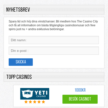
Nyhetsbrev
Spara tid och höj dina vinstchanser. Bli medlem hos The Casino City
och få all information om bästa tillgängliga casinobonusar och free
spins just nu + andra exklusiva belöningar.
Topp Casinos
1000kr
BESÖK CASINOT