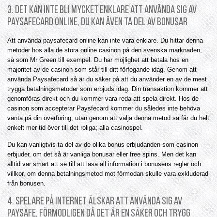
3. Det kan inte bli mycket enklare att använda sig av
Paysafecard online, du kan även ta del av bonusar
Att använda paysafecard online kan inte vara enklare. Du hittar denna
metoder hos alla de stora online casinon på den svenska marknaden,
så som Mr Green till exempel. Du har möjlighet att betala hos en
majoritet av de casinon som står till ditt förfogande idag. Genom att
använda Paysafecard så är du säker på att du använder en av de mest
trygga betalningsmetoder som erbjuds idag. Din transaktion kommer att
genomföras direkt och du kommer vara reda att spela direkt. Hos de
casinon som accepterar Paysfecard kommer du således inte behöva
vänta på din överföring, utan genom att välja denna metod så får du helt
enkelt mer tid över till det roliga; alla casinospel.
Du kan vanligtvis ta del av de olika bonus erbjudanden som casinon
erbjuder, om det så är vanliga bonusar eller free spins. Men det kan
alltid var smart att se till att läsa all information i bonusens regler och
villkor, om denna betalningsmetod mot förmodan skulle vara exkluderad
från bonusen.
4. Spelare på Internet älskar att använda sig av
Paysafe, förmodligen då det är en säker och trygg